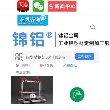
免費熱
銷售專線:
021-
18616120919
線:
67723455
立即咨詢
鋁型材框架3d打印設備
應用說明
規格參數
相關產品
在線定制