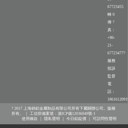
67723455
轉 0
傳 ?
真：
+86-
21-
67723477?
服務
投訴
監督
電
話：
1861612091
? 2017 上海錦鋁金屬制品有限公司所有下屬關聯公司。版權
所有。 ｜
工信部備案號：滬ICP備12036049號-1
使用條款
｜
隱私聲明
｜
今日鋁錠價
｜
可訪問性聲明