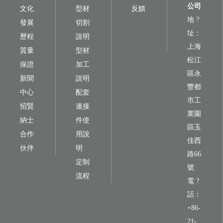
公司
文化
型材
反饋
地 ?
發展
切割
址：
歷程
說明
上海
質量
型材
松江
保證
加工
區永
新聞
說明
豐都
中心
配套
市工
招賢
連接
業園
納士
件使
區玉
合作
用說
佳西
伙伴
明
路66
定制
號
流程
電 ?
話：
+86-
21-