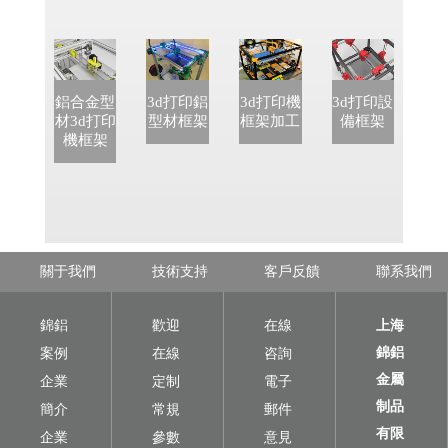
鋁合金型
3d打印鋁
3d打印機
3d打印設
材3d打印
型材框架
框架加工
備框架
機框架
關于我們
技術支持
客戶反饋
聯系我們
錦鋁
歡迎
在線
上海
錦鋁
案例
在線
咨詢
金屬
企業
定制
電子
制品
簡介
常規
郵件
有限
企業
參數
意見