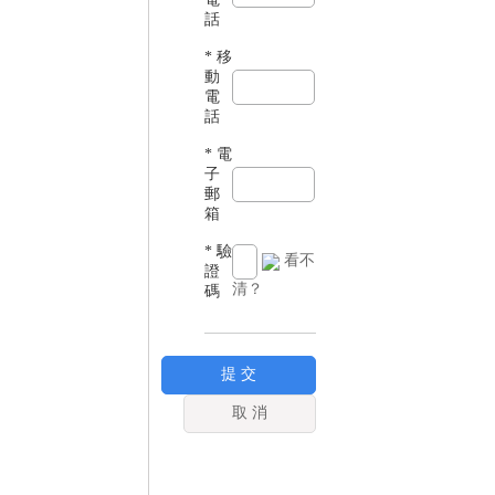
話
* 移
動
電
話
* 電
子
郵
箱
* 驗
看不
證
清？
碼