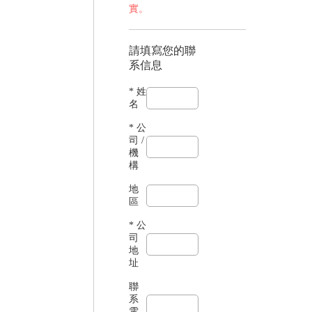
實。
請填寫您的聯
系信息
* 姓
名
* 公
司 /
機
構
地
區
* 公
司
地
址
聯
系
電