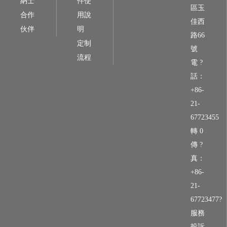
納士
件使
區玉
合作
用說
佳西
伙伴
明
路66
定制
號
流程
電 ?
話：
+86-
21-
67723455
轉 0
傳 ?
真：
+86-
21-
67723477?
服務
投訴