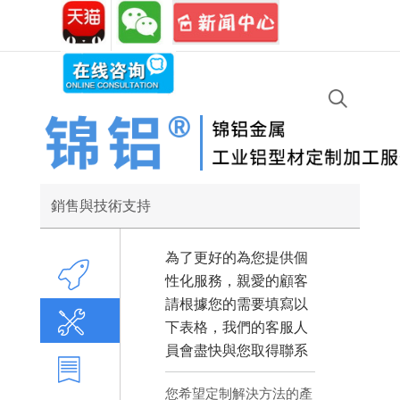
免費熱
銷售專線:
021-
18616120919
線:
67723455
銷售與技術支持
為了更好的為您提供個
歡迎
性化服務，親愛的顧客
請根據您的需要填寫以
在線定制
下表格，我們的客服人
員會盡快與您取得聯系
常規參數
您希望定制解決方法的產