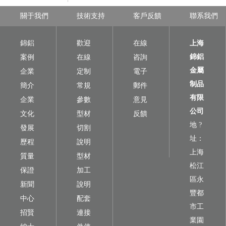
關于我們
技術支持
客戶反饋
聯系我們
錦鋁
歡迎
在線
上海
錦鋁
案例
在線
咨詢
金屬
企業
定制
電子
制品
簡介
常規
郵件
有限
企業
參數
意見
公司
文化
型材
反饋
地 ?
發展
切割
址：
歷程
說明
上海
質量
型材
松江
保證
加工
區永
新聞
說明
豐都
中心
配套
市工
招賢
連接
業園