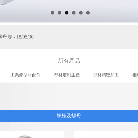
母塊 - 18/07/19
母塊 - 18/05/30
所有產品
母 - 18/05/10
工業鋁型材配件
型材定制生產
型材精密加工
相
 17/09/26
輪 - 17/09/26
螺栓及螺母
 17/09/26