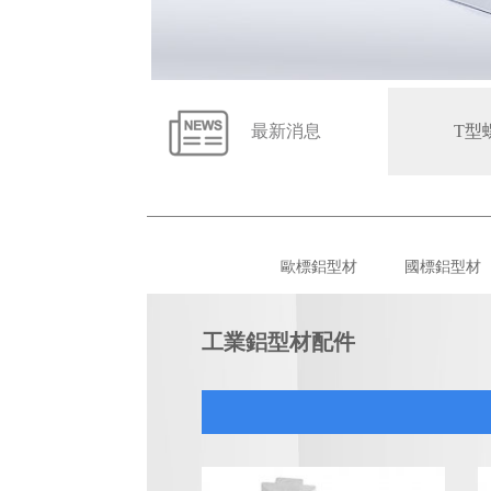
彈片螺
最新消息
T型螺
方形螺
歐標鋁型材
國標鋁型材
腳輪 -
工業鋁型材配件
福馬腳
蹄腳 -