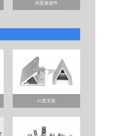
內置連接件
45度支架