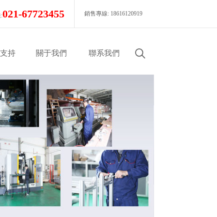
021-67723455
銷售專線: 18616120919
:
支持
關于我們
聯系我們