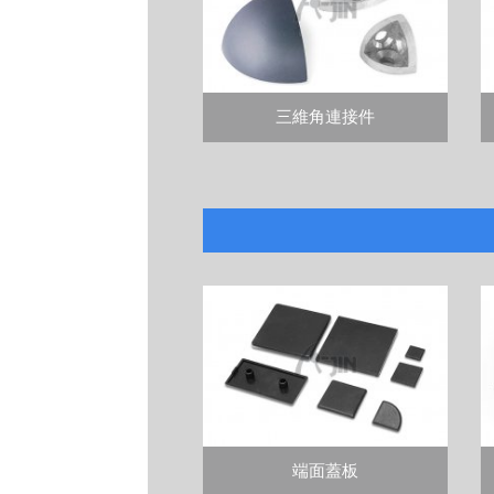
三維角連接件
端面蓋板