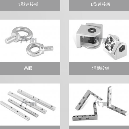
T型連接板
L型連接板
吊眼
活動鉸鏈